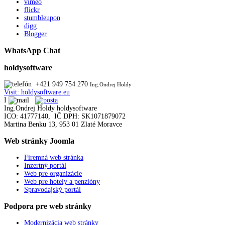
vimeo
flickr
stumbleupon
digg
Blogger
WhatsApp Chat
holdysoftware
+421 949 754 270
Ing.Ondrej Holdy
Visit: holdysoftware.eu
I
Ing.Ondrej Holdy holdysoftware
ICO: 41777140, IČ DPH: SK1071879072
Martina Benku 13, 953 01 Zlaté Moravce
Web
stránky Joomla
Firemná web stránka
Inzertný portál
Web pre organizácie
Web pre hotely a penzióny
Spravodajský portál
Podpora
pre web stránky
Modernizácia web stránky