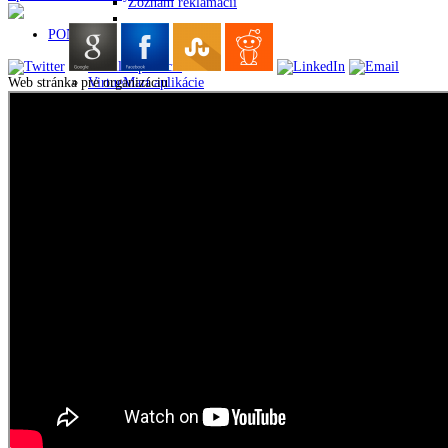
Zoznam reklamácií
PONUKA
Joomla aplikácie
Web stránka pre organizáciu
VirtueMart aplikácie
Modernizácia webov
Administrácia webov
SEO optimalizácia webov
Programovanie web aplikácií veľkých portálov
Pomoc Slovensku
VirtueMart
Weby
HOLDYSOFTWARE
Referencie
Všeobecné obchodné podmienky
Kto sme
Podmienky používania
Spracovanie osobných údajov
Kontakt