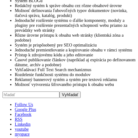
Systém BLOGu
Redakčný systém k správe obsahu cez rôzne obsahové úrovne
Možnosť definovania ľubovoľných typov dokumentov (novinka,
tlačová správa, katalóg, produkt)
Jednoduché rozšírenie systému o ďalšie komponenty, moduly a
pluginy pre rozšírenie prezentačných schopností webu priamo za
prevádzky web stránky
Rôzne úrovne prístupu k obsahu web stránky (klientská zóna a
podobne)
Systém je prispôsobený pre SEO optimalizáciu
Jednoduché premiestňovanie a kopírovanie obsahu v rámci systému
Prístup k zdrojovému kódu a jeho editovanie
Časové publikovanie článkov (napríklad aj expirácia po definovanom
dátume, archív a podobne)
Vyhľadávací Full Text Search mechanizmus
Rozdelenie funkčnosti systému do modulov
Reklamný bannerový systém a systém pre textovú reklamu
Možnosť vytvorenia šifrovaného prístupu k obsahu webu
Follow Us
Google Plus
Facebook
RSS
Linkedin
youtube
myspace