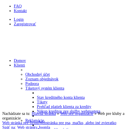
FAQ
Kontakt
Login
Zaregistrovať
HOLDYSOFTWARE
Programovanie a webstránky v CMS Joomla
Domov
Klienti
Obchodný účet
Zoznam objednávok
Podpora
Tiketový systém klienta
Stav kreditného konta klienta
Tikety
Prehľad platieb klienta za kredity
Nákup kreditov pre služby webmastera
Nachádzate sa tu:
Hlavná stránka
»
Web pre organizácie
»
Web pre kluby a
organizácie
Reklamácie
Web stránka pre firmu
Webstránka pre psa, mačku, alebo iné zvieratko
Späť na: Web stránky Joomla