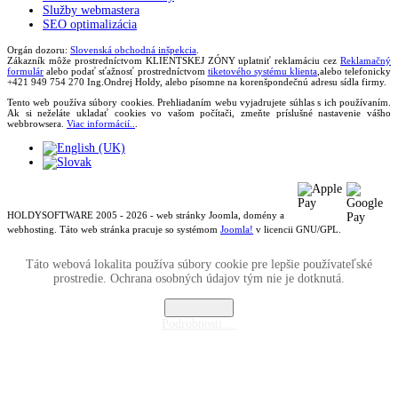
Služby webmastera
SEO optimalizácia
Orgán dozoru:
Slovenská obchodná inšpekcia
.
Zákazník môže prostredníctvom KLIENTSKEJ ZÓNY uplatniť reklamáciu cez
Reklamačný
formulár
alebo podať sťažnosť prostredníctvom
tiketového systému klienta
,alebo telefonicky
+421 949 754 270 Ing.Ondrej Holdy, alebo písomne na korenšpondečnú adresu sídla firmy.
Tento web používa súbory cookies. Prehliadaním webu vyjadrujete súhlas s ich používaním.
Ak si neželáte ukladať cookies vo vašom počítači, zmeňte príslušné nastavenie vášho
webbrowsera.
Viac informácií..
.
HOLDYSOFTWARE 2005 - 2026 - web stránky Joomla, domény a
webhosting. Táto web stránka pracuje so systémom
Joomla!
v licencii GNU/GPL.
Táto webová lokalita používa súbory cookie pre lepšie používateľské
prostredie. Ochrana osobných údajov tým nie je dotknutá.
Rozumiem
Podrobnosti ...