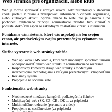
Web stránka pre organizáciu, alebo klub
Web je možné spravovať z rôznych úrovní. Administrátorsky v sledovaní
chodu portálu v písaní a zverejňovaní informácií o činnosti organizácie,
alebo klubových aktivít. Správa takého to webu nie je náročná a po
pochopení základného princípu administrácie zvládne túto činnosť v
podstate ktokoľvek aspoň so základnými znalosťami v práci s internetom.
Ponúkame vám riešenie, ktoré vás uspokojí nie len svojou
cenou, ale predovšetkým svojím prezentačným výkonom na
internete.
Služba vytvorenia web stránky zahŕňa
Web aplikácia CMS Joomla, ktorá vám moderným spôsobom umožní
obhospodarovať takúto web stránku z administračného rozhrania
Responzívny komerčný dizajn web stránky s modernými
internetovými technológiami s veľkými prezentačnými schopnosťami
Reklamný systém
Prepojenie na sociálne siete
Funkcionalita web stránky
Neobmedzené množstvo kategórií, podkategórií a článkov
Multijazyčný web (SK, CZ, GB , DE ... za príplatok)
Multimediálne rozhranie (pre audio a video)
Prepojenie na sociálne siete (za príplatok)