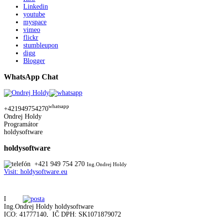
Linkedin
youtube
myspace
vimeo
flickr
stumbleupon
digg
Blogger
WhatsApp Chat
whatsapp
+421949754270
Ondrej Holdy
Programátor
holdysoftware
holdysoftware
+421 949 754 270
Ing.Ondrej Holdy
Visit: holdysoftware.eu
I
Ing.Ondrej Holdy holdysoftware
ICO: 41777140, IČ DPH: SK1071879072