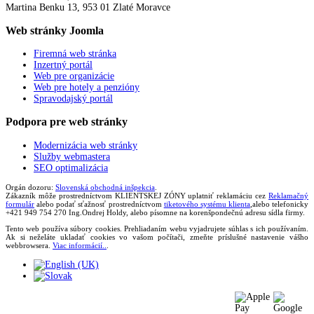
Martina Benku 13, 953 01 Zlaté Moravce
Web
stránky Joomla
Firemná web stránka
Inzertný portál
Web pre organizácie
Web pre hotely a penzióny
Spravodajský portál
Podpora
pre web stránky
Modernizácia web stránky
Služby webmastera
SEO optimalizácia
Orgán dozoru:
Slovenská obchodná inšpekcia
.
Zákazník môže prostredníctvom KLIENTSKEJ ZÓNY uplatniť reklamáciu cez
Reklamačný
formulár
alebo podať sťažnosť prostredníctvom
tiketového systému klienta
,alebo telefonicky
+421 949 754 270 Ing.Ondrej Holdy, alebo písomne na korenšpondečnú adresu sídla firmy.
Tento web používa súbory cookies. Prehliadaním webu vyjadrujete súhlas s ich používaním.
Ak si neželáte ukladať cookies vo vašom počítači, zmeňte príslušné nastavenie vášho
webbrowsera.
Viac informácií..
.