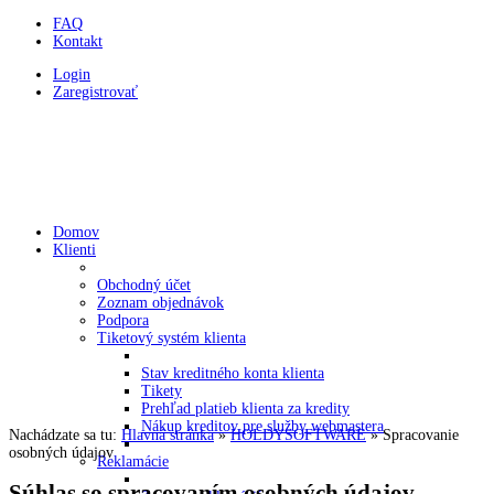
FAQ
Kontakt
Login
Zaregistrovať
HOLDYSOFTWARE
Programovanie a webstránky v CMS Joomla
Domov
Klienti
Obchodný účet
Zoznam objednávok
Podpora
Tiketový systém klienta
Stav kreditného konta klienta
Tikety
Prehľad platieb klienta za kredity
Nákup kreditov pre služby webmastera
Nachádzate sa tu:
Hlavná stránka
»
HOLDYSOFTWARE
»
Spracovanie
osobných údajov
Reklamácie
Súhlas so spracovaním osobných údajov