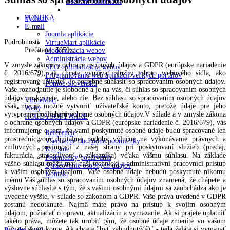
Zoznam reklamácií
PONUKA
Vytlačiť
E-mail
Joomla aplikácie
Podrobnosti
VirtueMart aplikácie
Prečítané: 5950x
Modernizácia webov
Administrácia webov
V zmysle zákona o ochrane osobných údajov a GDPR (európske nariadenie
SEO optimalizácia webov
č. 2016/679), ak chcete využívať služby tohoto webového sídla, ako
Programovanie web aplikácií veľkých portálov
registrovaný užívateľ, je potrebné súhlasiť so spracovaním osobných údajov.
Pomoc Slovensku
Vaše rozhodnutie je slobodné a je na vás, či súhlas so spracovaním osobných
údajov poskytnete, alebo nie. Bez súhlasu so spracovaním osobných údajov
VirtueMart
však nie je možné vytvoriť užívateľské konto, pretože údaje pre jeho
Weby
vytvorenie podliehajú ochrane osobných údajov.V súlade a v zmysle zákona
HOLDYSOFTWARE
o ochrane osobných údajov a GDPR (európske nariadenie č. 2016/679), vás
informujeme o tom, že vami poskytnuté osobné údaje budú spracované len
Referencie
prostredníctvom digitálnej podoby výlučne na vykonávanie právnych a
Všeobecné obchodné podmienky
zmluvných povinností z našej strany pri poskytovaní služieb (predaj,
Kto sme
fakturácia, starostlivosť o zákazníka) vďaka vášmu súhlasu. Na základe
Podmienky používania
vášho súhlasu môžu mať naši technickí a administratívni pracovníci prístup
Spracovanie osobných údajov
k vašim osobným údajom. Vaše osobné údaje nebudú poskytnuté nikomu
Kontakt
inému.Váš súhlas so spracovaním osobných údajov znamená, že chápete a
výslovne súhlasíte s tým, že s vašimi osobnými údajmi sa zaobchádza ako je
uvedené vyššie, v súlade so zákonom a GDPR. Vaše práva uvedené v GDPR
zostanú nedotknuté. Najmä máte právo na prístup k svojim osobným
údajom, požiadať o opravu, aktualizáciu a vymazanie. Ak si prajete uplatniť
takéto práva, môžete tak urobiť tým, že osobné údaje zmeníte vo vašom
užívateľskom konte. Ak chcete "byť zabudnutý(á)" - teda želáte si vymazať