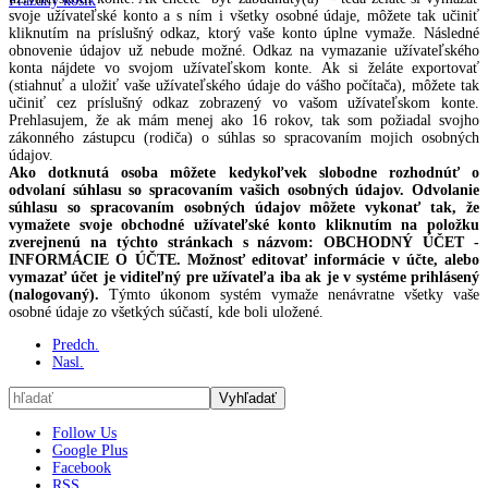
Prázdny košík
svoje užívateľské konto a s ním i všetky osobné údaje, môžete tak učiniť
kliknutím na príslušný odkaz, ktorý vaše konto úplne vymaže. Následné
obnovenie údajov už nebude možné. Odkaz na vymazanie užívateľského
konta nájdete vo svojom užívateľskom konte. Ak si želáte exportovať
(stiahnuť a uložiť vaše užívateľského údaje do vášho počítača), môžete tak
učiniť cez príslušný odkaz zobrazený vo vašom užívateľskom konte.
Prehlasujem, že ak mám menej ako 16 rokov, tak som požiadal svojho
zákonného zástupcu (rodiča) o súhlas so spracovaním mojich osobných
údajov.
Ako dotknutá osoba môžete kedykoľvek slobodne rozhodnúť o
odvolaní súhlasu so spracovaním vašich osobných údajov. Odvolanie
súhlasu so spracovaním osobných údajov môžete vykonať tak, že
vymažete svoje obchodné užívateľské konto kliknutím na položku
zverejnenú na týchto stránkach s názvom: OBCHODNÝ ÚČET -
INFORMÁCIE O ÚČTE. Možnosť editovať informácie v účte, alebo
vymazať účet je viditeľný pre užívateľa iba ak je v systéme prihlásený
(nalogovaný).
Týmto úkonom systém vymaže nenávratne všetky vaše
osobné údaje zo všetkých súčastí, kde boli uložené.
Predch.
Nasl.
Follow Us
Google Plus
Facebook
RSS