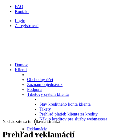
FAQ
Kontakt
Login
Zaregistrovať
HOLDYSOFTWARE
Programovanie a webstránky v CMS Joomla
Domov
Klienti
Obchodný účet
Zoznam objednávok
Podpora
Tiketový systém klienta
Stav kreditného konta klienta
Tikety
Prehľad platieb klienta za kredity
Nákup kreditov pre služby webmastera
Nachádzate sa tu:
Hlavná stránka
Reklamácie
Prehľad reklamácií