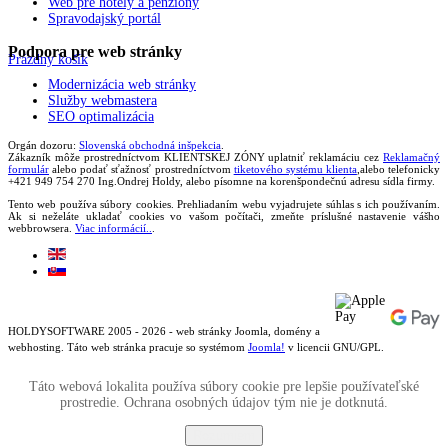
Web pre hotely a penzióny
Spravodajský portál
Podpora
pre web stránky
Prázdny košík
Modernizácia web stránky
Služby webmastera
SEO optimalizácia
Orgán dozoru:
Slovenská obchodná inšpekcia
.
Zákazník môže prostredníctvom KLIENTSKEJ ZÓNY uplatniť reklamáciu cez
Reklamačný
formulár
alebo podať sťažnosť prostredníctvom
tiketového systému klienta
,alebo telefonicky
+421 949 754 270 Ing.Ondrej Holdy, alebo písomne na korenšpondečnú adresu sídla firmy.
Tento web používa súbory cookies. Prehliadaním webu vyjadrujete súhlas s ich používaním.
Ak si neželáte ukladať cookies vo vašom počítači, zmeňte príslušné nastavenie vášho
webbrowsera.
Viac informácií..
.
HOLDYSOFTWARE 2005 - 2026 - web stránky Joomla, domény a
webhosting. Táto web stránka pracuje so systémom
Joomla!
v licencii GNU/GPL.
Táto webová lokalita používa súbory cookie pre lepšie používateľské
prostredie. Ochrana osobných údajov tým nie je dotknutá.
Rozumiem