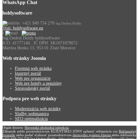
WhatsApp Chat
holdysoftware
+421 949 754 270
Ing.Ondrej Holdy
Visit: holdysoftware.eu
I
Ing.Ondrej Holdy holdysoftware
ICO: 41777140, IČ DPH: SK1071879072
Martina Benku 13, 953 01 Zlaté Moravce
Web
stránky Joomla
Firemná web stránka
Inzertný portál
Web pre organizácie
Web pre hotely a penzióny
Spravodajský portál
Podpora
pre web stránky
Modernizácia web stránky
Služby webmastera
SEO optimalizácia
Orgán dozoru:
Slovenská obchodná inšpekcia
.
Zákazník môže prostredníctvom KLIENTSKEJ ZÓNY uplatniť reklamáciu cez
Reklamačný
formulár
alebo podať sťažnosť prostredníctvom
tiketového systému klienta
,alebo telefonicky
+421 949 754 270 Ing.Ondrej Holdy, alebo písomne na korenšpondečnú adresu sídla firmy.