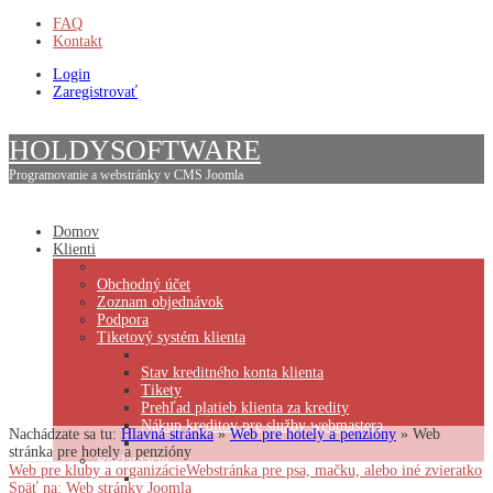
FAQ
Kontakt
Login
Zaregistrovať
HOLDYSOFTWARE
Programovanie a webstránky v CMS Joomla
Domov
Klienti
Obchodný účet
Zoznam objednávok
Podpora
Tiketový systém klienta
Stav kreditného konta klienta
Tikety
Prehľad platieb klienta za kredity
Nákup kreditov pre služby webmastera
Nachádzate sa tu:
Hlavná stránka
»
Web pre hotely a penzióny
»
Web
stránka pre hotely a penzióny
Reklamácie
Web pre kluby a organizácie
Webstránka pre psa, mačku, alebo iné zvieratko
Späť na: Web stránky Joomla