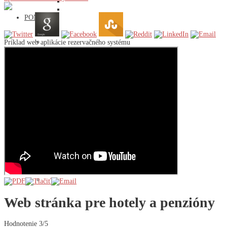
Zoznam reklamácií
PONUKA
Joomla aplikácie
VirtueMart aplikácie
Príklad web aplikácie rezervačného systému
Modernizácia webov
Administrácia webov
SEO optimalizácia webov
Programovanie web aplikácií veľkých portálov
Pomoc Slovensku
VirtueMart
Weby
HOLDYSOFTWARE
Referencie
Všeobecné obchodné podmienky
Kto sme
Podmienky používania
Spracovanie osobných údajov
Kontakt
Web stránka pre hotely a penzióny
Hodnotenie 3/5