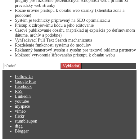
pluginy pre rozšírenie prezentačných schopností webu priamo za
prevádzky web stránky
Rôzne úrovne prístupu k obsahu web stránky (klientská zóna a
podobne)
Systém je technicky pripravený na SEO optimalizáciu
Prístup k zdrojovému kódu a jeho editovanie
Časové publikovanie obsahu (napríklad aj expirácia po definovanom
dátume, archív a podobne)
Vyhľadávací Full Text Search mechanizmus
Rozdelenie funkčnosti systému do modulov
Reklamný bannerový systém a systém pre textovú reklamu partnerov
Možnosť vytvorenia šifrovaného prístupu k obsahu webu
Follow Us
Google Plus
Facebook
RSS
Linkedin
youtube
myspace
vimeo
flickr
stumbleupon
digg
Blogger