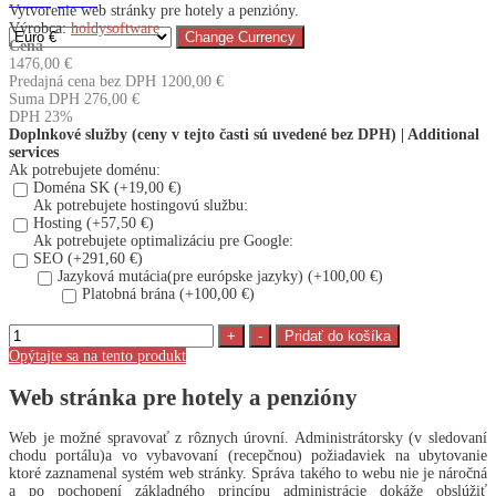
Prázdny košík
Vytvorenie web stránky pre hotely a penzióny.
Výrobca
:
holdysoftware
Cena
1476,00 €
Predajná cena bez DPH
1200,00 €
Suma DPH
276,00 €
DPH 23%
Doplnkové služby (ceny v tejto časti sú uvedené bez DPH) | Additional
services
Ak potrebujete doménu:
Doména SK (+19,00 €)
Ak potrebujete hostingovú službu:
Hosting (+57,50 €)
Ak potrebujete optimalizáciu pre Google:
SEO (+291,60 €)
Jazyková mutácia(pre európske jazyky) (+100,00 €)
Platobná brána (+100,00 €)
Opýtajte sa na tento produkt
Web stránka pre hotely a penzióny
Web je možné spravovať z rôznych úrovní. Administrátorsky (v sledovaní
chodu portálu)a vo vybavovaní (recepčnou) požiadaviek na ubytovanie
ktoré zaznamenal systém web stránky. Správa takého to webu nie je náročná
a po pochopení základného princípu administrácie dokáže obslúžiť