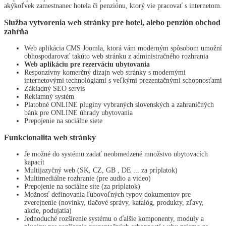
akýkoľvek zamestnanec hotela či penziónu, ktorý vie pracovať s internetom.
Služba vytvorenia web stránky pre hotel, alebo penzión obchod
zahŕňa
Web aplikácia CMS Joomla, ktorá vám moderným spôsobom umožní
obhospodarovať takúto web stránku z administračného rozhrania
Web aplikáciu pre rezerváciu ubytovania
Responzívny komerčný dizajn web stránky s modernými
internetovými technológiami s veľkými prezentačnými schopnosťami
Základný SEO servis
Reklamný systém
Platobné ONLINE pluginy vybraných slovenských a zahraničných
bánk pre ONLINE úhrady ubytovania
Prepojenie na sociálne siete
Funkcionalita web stránky
Je možné do systému zadať neobmedzené množstvo ubytovacích
kapacít
Multijazyčný web (SK, CZ, GB , DE ... za príplatok)
Multimediálne rozhranie (pre audio a video)
Prepojenie na sociálne site (za príplatok)
Možnosť definovania ľubovoľných typov dokumentov pre
zverejnenie (novinky, tlačové správy, katalóg, produkty, zľavy,
akcie, podujatia)
Jednoduché rozšírenie systému o ďalšie komponenty, moduly a