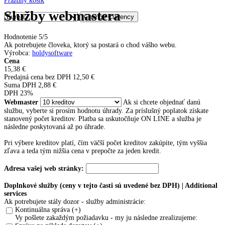
Prázdny košík
Služby webmastera
Hodnotenie 5/5
Ak potrebujete človeka, ktorý sa postará o chod vášho webu.
Výrobca
:
holdysoftware
Cena
15,38 €
Predajná cena bez DPH
12,50 €
Suma DPH
2,88 €
DPH 23%
Webmaster
Ak si chcete objednať danú
službu, vyberte si prosím hodnotu úhrady. Za príslušný poplatok získate
stanovený počet kreditov. Platba sa uskutočňuje ON LINE a služba je
následne poskytovaná až po úhrade.
Pri výbere kreditov platí, čím väčší počet kreditov zakúpite, tým vyššia
zľava a teda tým nižšia cena v prepočte za jeden kredit.
Adresa vašej web stránky:
Doplnkové služby (ceny v tejto časti sú uvedené bez DPH) | Additional
services
Ak potrebujete stály dozor - služby administrácie:
Kontinuálna správa (+)
Vy pošlete zakaždým požiadavku - my ju následne zrealizujeme: