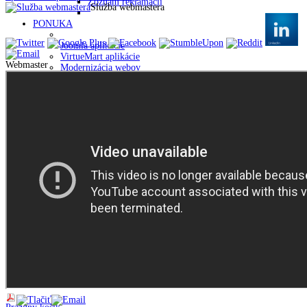
Zoznam reklamácií
Služba webmastera
PONUKA
Joomla aplikácie
VirtueMart aplikácie
Webmaster
Modernizácia webov
Administrácia webov
SEO optimalizácia webov
Programovanie web aplikácií veľkých portálov
Pomoc Slovensku
VirtueMart
Weby
HOLDYSOFTWARE
Referencie
Všeobecné obchodné podmienky
Kto sme
Podmienky používania
Spracovanie osobných údajov
Kontakt