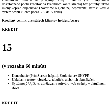
zrealizovali. Služba sa poskytuje vždy priebežne (za predpokladu
dostatočného počtu kreditov na kreditnom konte klienta) bez potreby takéto
úkony vopred objednávať (hovoríme o globálnej nepretržitej starostlivosti o
systém webu klienta počas 365 dní v roku).
Kreditný cenník pre stálych klientov holdysoftware
KREDIT
15
(v rozsahu 60 minút)
Konzultácie (PrintScreen help...), školenia cez SKYPE
Ukladanie textov, obrázkov, tabuliek, alebo ich aktualizácia
Systémový UpDate, udržiavanie softvéru web stránky v aktuálnom
stave
KREDIT