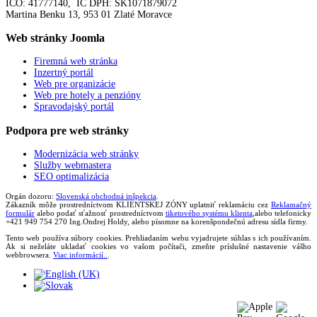
ICO: 41777140, IČ DPH: SK1071879072
Martina Benku 13, 953 01 Zlaté Moravce
Web
stránky Joomla
Firemná web stránka
Inzertný portál
Web pre organizácie
Web pre hotely a penzióny
Spravodajský portál
Podpora
pre web stránky
Modernizácia web stránky
Služby webmastera
SEO optimalizácia
Orgán dozoru:
Slovenská obchodná inšpekcia
.
Zákazník môže prostredníctvom KLIENTSKEJ ZÓNY uplatniť reklamáciu cez
Reklamačný
formulár
alebo podať sťažnosť prostredníctvom
tiketového systému klienta
,alebo telefonicky
+421 949 754 270 Ing.Ondrej Holdy, alebo písomne na korenšpondečnú adresu sídla firmy.
Tento web používa súbory cookies. Prehliadaním webu vyjadrujete súhlas s ich používaním.
Ak si neželáte ukladať cookies vo vašom počítači, zmeňte príslušné nastavenie vášho
webbrowsera.
Viac informácií..
.