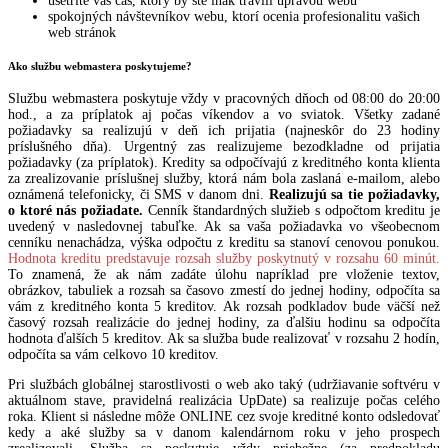
ušetríte váš čas, ktorý by ste inak trávili úpravou webu
spokojných návštevníkov webu, ktorí ocenia profesionalitu vašich
web stránok
Ako službu webmastera poskytujeme?
Službu webmastera poskytuje vždy v pracovných dňoch od 08:00 do 20:00
hod., a za príplatok aj počas víkendov a vo sviatok. Všetky zadané
požiadavky sa realizujú v deň ich prijatia (najneskôr do 23 hodiny
príslušného dňa). Urgentný zas realizujeme bezodkladne od prijatia
požiadavky (za príplatok). Kredity sa odpočívajú z kreditného konta klienta
za zrealizovanie príslušnej služby, ktorá nám bola zaslaná e-mailom, alebo
oznámená telefonicky, či SMS v danom dni.
Realizujú sa tie požiadavky,
o ktoré nás požiadate.
Cenník štandardných služieb s odpočtom kreditu je
uvedený v nasledovnej tabuľke. Ak sa vaša požiadavka vo všeobecnom
cenníku nenachádza, výška odpočtu z kreditu sa stanoví cenovou ponukou.
Hodnota kreditu predstavuje rozsah služby poskytnutý v rozsahu 60 minút.
To znamená, že ak nám zadáte úlohu napríklad pre vloženie textov,
obrázkov, tabuliek a rozsah sa časovo zmestí do jednej hodiny, odpočíta sa
vám z kreditného konta 5 kreditov. Ak rozsah podkladov bude väčší než
časový rozsah realizácie do jednej hodiny, za ďalšiu hodinu sa odpočíta
hodnota ďalších 5 kreditov. Ak sa služba bude realizovať v rozsahu 2 hodín,
odpočíta sa vám celkovo 10 kreditov.
Pri službách globálnej starostlivosti o web ako taký (udržiavanie softvéru v
aktuálnom stave, pravidelná realizácia UpDate) sa realizuje počas celého
roka. Klient si následne môže ONLINE cez svoje kreditné konto odsledovať
kedy a aké služby sa v danom kalendárnom roku v jeho prospech