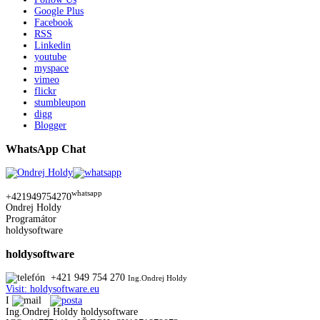
Google Plus
Facebook
RSS
Linkedin
youtube
myspace
vimeo
flickr
stumbleupon
digg
Blogger
WhatsApp Chat
whatsapp
+421949754270
Ondrej Holdy
Programátor
holdysoftware
holdysoftware
+421 949 754 270
Ing.Ondrej Holdy
Visit: holdysoftware.eu
I
Ing.Ondrej Holdy holdysoftware