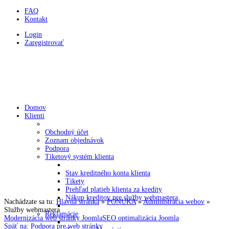
FAQ
Kontakt
Login
Zaregistrovať
HOLDYSOFTWARE
Programovanie a webstránky v CMS Joomla
Domov
Klienti
Obchodný účet
Zoznam objednávok
Podpora
Tiketový systém klienta
Stav kreditného konta klienta
Tikety
Prehľad platieb klienta za kredity
Nákup kreditov pre služby webmastera
Nachádzate sa tu:
Hlavná stránka
»
PONUKA
»
Administrácia webov
»
Služby webmastera
Reklamácie
Modernizácia web stránky Joomla
SEO optimalizácia Joomla
Späť na: Podpora pre web stránky