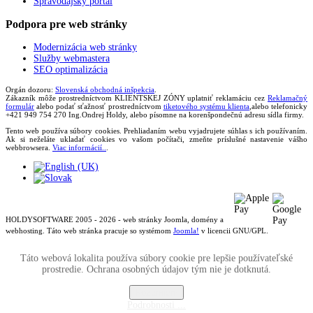
Spravodajský portál
Podpora
pre web stránky
Modernizácia web stránky
Služby webmastera
SEO optimalizácia
Orgán dozoru:
Slovenská obchodná inšpekcia
.
Zákazník môže prostredníctvom KLIENTSKEJ ZÓNY uplatniť reklamáciu cez
Reklamačný
formulár
alebo podať sťažnosť prostredníctvom
tiketového systému klienta
,alebo telefonicky
+421 949 754 270 Ing.Ondrej Holdy, alebo písomne na korenšpondečnú adresu sídla firmy.
Tento web používa súbory cookies. Prehliadaním webu vyjadrujete súhlas s ich používaním.
Ak si neželáte ukladať cookies vo vašom počítači, zmeňte príslušné nastavenie vášho
webbrowsera.
Viac informácií..
.
HOLDYSOFTWARE 2005 - 2026 - web stránky Joomla, domény a
webhosting. Táto web stránka pracuje so systémom
Joomla!
v licencii GNU/GPL.
Táto webová lokalita používa súbory cookie pre lepšie používateľské
prostredie. Ochrana osobných údajov tým nie je dotknutá.
Rozumiem
Podrobnosti ...