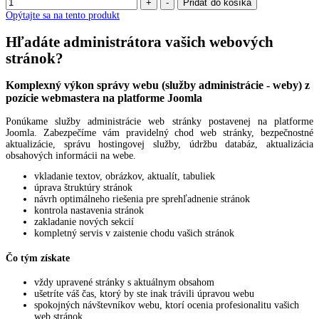
Opýtajte sa na tento produkt
Hľadáte administrátora vašich webových
stránok?
Komplexný výkon správy webu (služby administrácie - weby) z
pozície webmastera na platforme Joomla
Ponúkame služby administrácie web stránky postavenej na platforme
Joomla. Zabezpečíme vám pravidelný chod web stránky, bezpečnostné
aktualizácie, správu hostingovej služby, údržbu databáz, aktualizácia
obsahových informácii na webe.
vkladanie textov, obrázkov, aktualít, tabuliek
úprava štruktúry stránok
návrh optimálneho riešenia pre sprehľadnenie stránok
kontrola nastavenia stránok
zakladanie nových sekcií
kompletný servis v zaistenie chodu vašich stránok
Čo tým získate
vždy upravené stránky s aktuálnym obsahom
ušetríte váš čas, ktorý by ste inak trávili úpravou webu
spokojných návštevníkov webu, ktorí ocenia profesionalitu vašich
web stránok