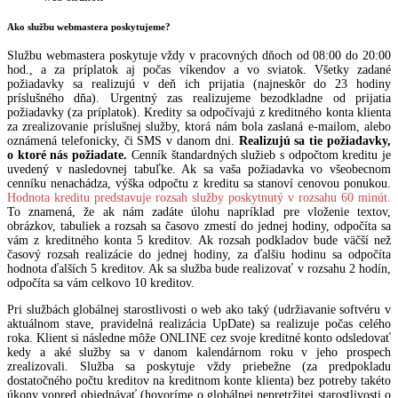
Ako službu webmastera poskytujeme?
Službu webmastera poskytuje vždy v pracovných dňoch od 08:00 do 20:00
hod., a za príplatok aj počas víkendov a vo sviatok. Všetky zadané
požiadavky sa realizujú v deň ich prijatia (najneskôr do 23 hodiny
príslušného dňa). Urgentný zas realizujeme bezodkladne od prijatia
požiadavky (za príplatok). Kredity sa odpočívajú z kreditného konta klienta
za zrealizovanie príslušnej služby, ktorá nám bola zaslaná e-mailom, alebo
oznámená telefonicky, či SMS v danom dni.
Realizujú sa tie požiadavky,
o ktoré nás požiadate.
Cenník štandardných služieb s odpočtom kreditu je
uvedený v nasledovnej tabuľke. Ak sa vaša požiadavka vo všeobecnom
cenníku nenachádza, výška odpočtu z kreditu sa stanoví cenovou ponukou.
Hodnota kreditu predstavuje rozsah služby poskytnutý v rozsahu 60 minút.
To znamená, že ak nám zadáte úlohu napríklad pre vloženie textov,
obrázkov, tabuliek a rozsah sa časovo zmestí do jednej hodiny, odpočíta sa
vám z kreditného konta 5 kreditov. Ak rozsah podkladov bude väčší než
časový rozsah realizácie do jednej hodiny, za ďalšiu hodinu sa odpočíta
hodnota ďalších 5 kreditov. Ak sa služba bude realizovať v rozsahu 2 hodín,
odpočíta sa vám celkovo 10 kreditov.
Pri službách globálnej starostlivosti o web ako taký (udržiavanie softvéru v
aktuálnom stave, pravidelná realizácia UpDate) sa realizuje počas celého
roka. Klient si následne môže ONLINE cez svoje kreditné konto odsledovať
kedy a aké služby sa v danom kalendárnom roku v jeho prospech
zrealizovali. Služba sa poskytuje vždy priebežne (za predpokladu
dostatočného počtu kreditov na kreditnom konte klienta) bez potreby takéto
úkony vopred objednávať (hovoríme o globálnej nepretržitej starostlivosti o