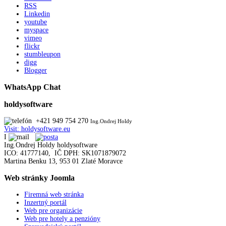
RSS
Linkedin
youtube
myspace
vimeo
flickr
stumbleupon
digg
Blogger
WhatsApp Chat
holdysoftware
+421 949 754 270
Ing.Ondrej Holdy
Visit: holdysoftware.eu
I
Ing.Ondrej Holdy holdysoftware
ICO: 41777140, IČ DPH: SK1071879072
Martina Benku 13, 953 01 Zlaté Moravce
Web
stránky Joomla
Firemná web stránka
Inzertný portál
Web pre organizácie
Web pre hotely a penzióny