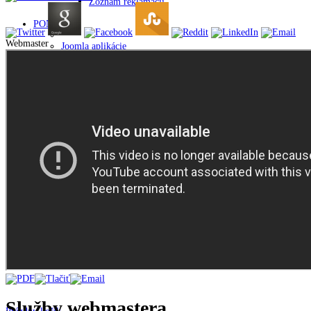
Zoznam reklamácií
PONUKA
Webmaster
Joomla aplikácie
VirtueMart aplikácie
Modernizácia webov
Administrácia webov
SEO optimalizácia webov
Programovanie web aplikácií veľkých portálov
Pomoc Slovensku
VirtueMart
Weby
HOLDYSOFTWARE
Referencie
Všeobecné obchodné podmienky
Kto sme
Podmienky používania
Spracovanie osobných údajov
Kontakt
Služby webmastera