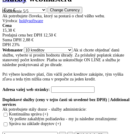
Prázdny košík
Hodnotenie 5/5
Ak potrebujete človeka, ktorý sa postará o chod vášho webu.
Výrobca
:
holdysoftware
Cena
15,38 €
Predajná cena bez DPH
12,50 €
Suma DPH
2,88 €
DPH 23%
Webmaster
Ak si chcete objednať danú
službu, vyberte si prosím hodnotu úhrady. Za príslušný poplatok získate
stanovený počet kreditov. Platba sa uskutočňuje ON LINE a služba je
následne poskytovaná až po úhrade.
Pri výbere kreditov platí, čím väčší počet kreditov zakúpite, tým vyššia
zľava a teda tým nižšia cena v prepočte za jeden kredit.
Adresa vašej web stránky:
Doplnkové služby (ceny v tejto časti sú uvedené bez DPH) | Additional
services
Ak potrebujete stály dozor - služby administrácie:
Kontinuálna správa (+)
Vy pošlete zakaždým požiadavku - my ju následne zrealizujeme:
Správa na základe dopytov (+)