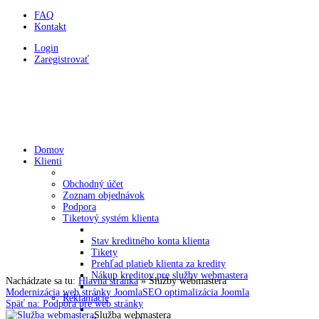
FAQ
Kontakt
Login
Zaregistrovať
HOLDYSOFTWARE
Programovanie a webstránky v CMS Joomla
Domov
Klienti
Obchodný účet
Zoznam objednávok
Podpora
Tiketový systém klienta
Stav kreditného konta klienta
Tikety
Prehľad platieb klienta za kredity
Nákup kreditov pre služby webmastera
Nachádzate sa tu:
Hlavná stránka
»
Služby webmastera
Modernizácia web stránky Joomla
SEO optimalizácia Joomla
Reklamácie
Späť na: Podpora pre web stránky
Služba webmastera